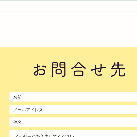
2026年8月6日曜日「のぼか
20
んDAYセミナー⑦」#1760
かん
#17
お問合せ先
©2021 by のぼかん。Wix.com で作成されました。