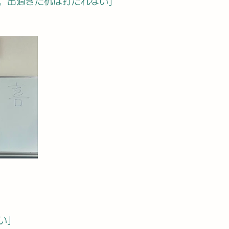
。出過ぎた杭は打たれない」
い」