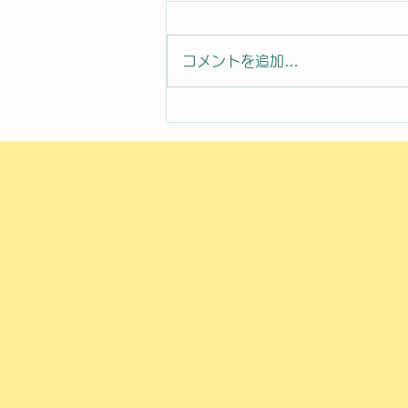
コメントを追加…
2026年8月7日曜日「のぼか
んDAYセミナー⑧」#1761