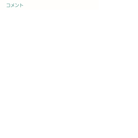
コメント
コメントを追加…
2026年8月8日曜日「の
2026年8月7
ぼかんDAYセミナー案内
ぼかんDAYセ
⑨」#1762
#1761
お問合せ先