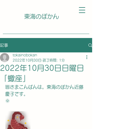
東海のぼかん
記事
tokainobokan
2022年10月30日
読了時間: 1分
2022年10月30日日曜日
「蠍座」
皆さまこんばんは。東海のぼかん近藤
慶子です。
🌞