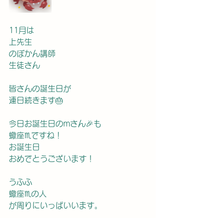
11月は
上先生
のぼかん講師
生徒さん
皆さんの誕生日が
連日続きます🎂
今日お誕生日のmさん🎉も
蠍座♏️ですね！
お誕生日
おめでとうございます！
うふふ
蠍座♏️の人
が周りにいっぱいいます。