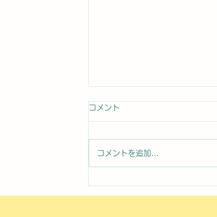
コメント
コメントを追加…
2026年8月7日曜日「のぼか
んDAYセミナー⑧」#1761