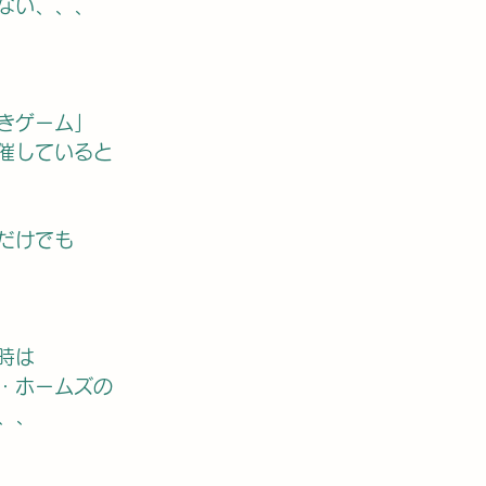
ない、、、
きゲーム」
催していると
だけでも
時は
・ホームズの
、、