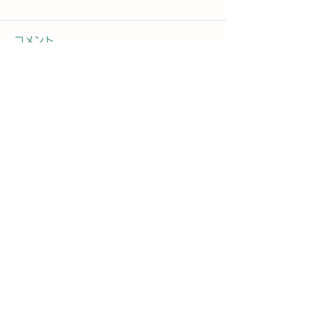
コメント
コメントを追加…
2026年8月4日火曜日
2026年8月3
「のぼかんDAYセミナー
「のぼかんDA
案内⑤」#1758
④」#1757
お問合せ先