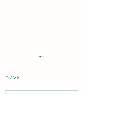
コメント
コメントを追加…
2026年8月5日水曜日
2026年8月4
「のぼかんDAYセミナー
「のぼかんDA