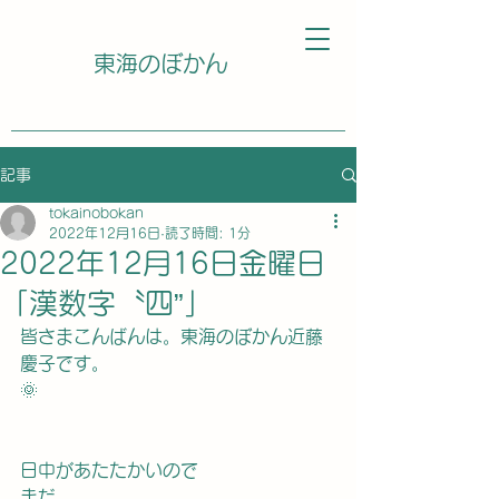
東海のぼかん
記事
tokainobokan
2022年12月16日
読了時間: 1分
2022年12月16日金曜日
「漢数字〝四”」
皆さまこんばんは。東海のぼかん近藤
慶子です。
🌞
日中があたたかいので
まだ