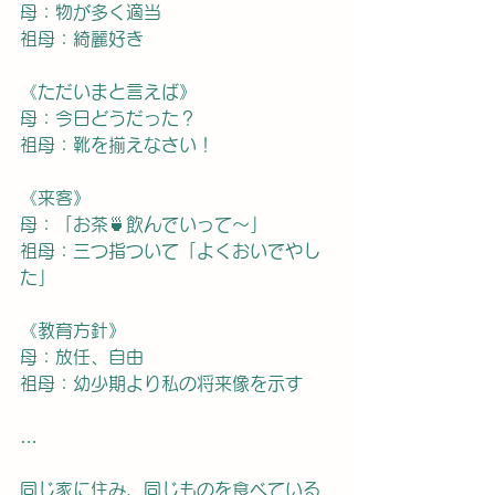
母：物が多く適当
祖母：綺麗好き
《ただいまと言えば》
母：今日どうだった？
祖母：靴を揃えなさい！
《来客》
母：「お茶🍵飲んでいって〜」
祖母：三つ指ついて「よくおいでやし
た」
《教育方針》
母：放任、自由
祖母：幼少期より私の将来像を示す
…
同じ家に住み、同じものを食べている