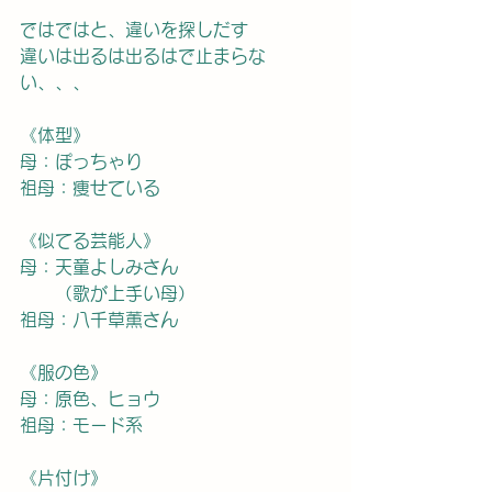
ではではと、違いを探しだす
違いは出るは出るはで止まらな
い、、、
《体型》　
母：ぽっちゃり
祖母：痩せている
《似てる芸能人》
母：天童よしみさん
　　（歌が上手い母）
祖母：八千草薫さん
《服の色》
母：原色、ヒョウ
祖母：モード系
《片付け》