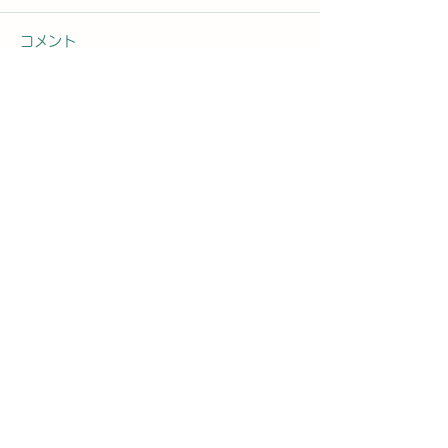
コメント
コメントを追加…
2026年8月8日曜日「の
2026年8月7
ぼかんDAYセミナー案内
ぼかんDAYセ
⑨」#1762
#1761
お問合せ先