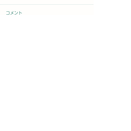
コメント
コメントを追加…
2026年8月7日曜日「の
2026年8月6
ぼかんDAYセミナー⑧」
ぼかんDAYセ
#1761
#1760
お問合せ先