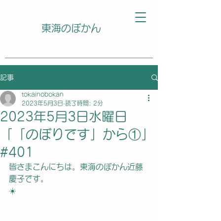
東海のぼかん
記事
tokainobokan
2023年5月3日
読了時間: 2分
2023年5月3日水曜日
「「のぼりです」から①」
#401
皆さまこんにちは。東海のぼかん近藤
慶子です。
☀️