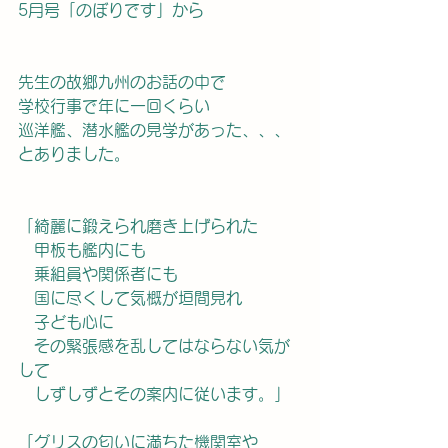
5月号「のぼりです」から
先生の故郷九州のお話の中で
学校行事で年に一回くらい
巡洋艦、潜水艦の見学があった、、、
とありました。
「綺麗に鍛えられ磨き上げられた
　甲板も艦内にも
　乗組員や関係者にも
　国に尽くして気概が垣間見れ
　子ども心に
　その緊張感を乱してはならない気が
して
　しずしずとその案内に従います。」
「グリスの匂いに満ちた機関室や