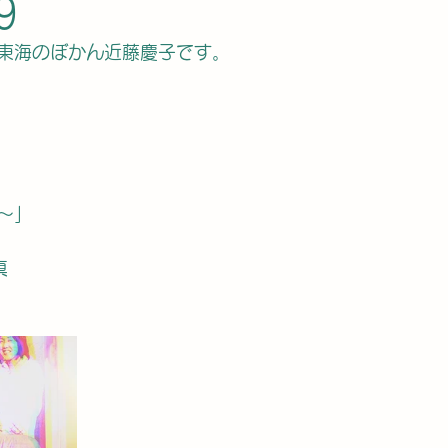
9
東海のぼかん近藤慶子です。
〜」
真