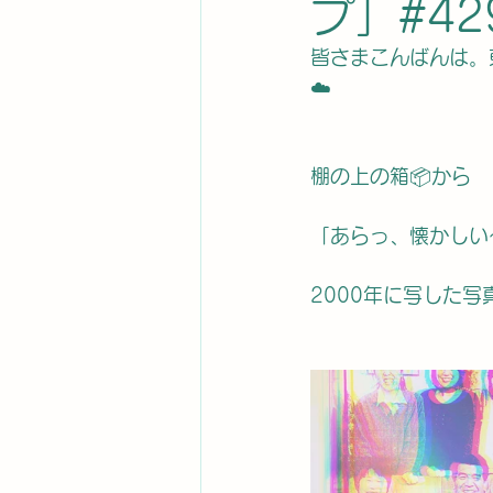
プ」#42
皆さまこんばんは。
☁️
棚の上の箱📦から
「あらっ、懐かしい
2000年に写した写