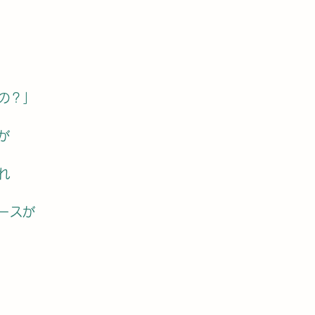
の？」
が
れ
ースが