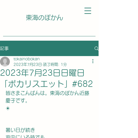
東海のぼかん
記事
tokainobokan
2023年7月23日
読了時間: 1分
2023年7月23日日曜日
「ポカリスエット」#682
皆さまこんばんは。東海のぼかん近藤
慶子です。
☀️
暑い日が続き
室内にいる時でも