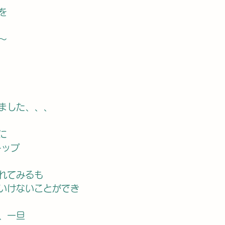
を
〜
ました、、、
に
トップ
れてみるも
いけないことができ
、一旦