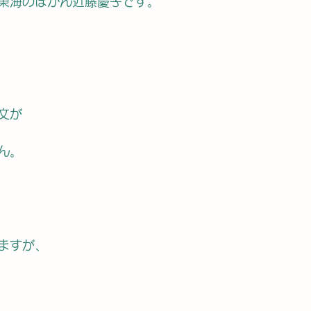
東海のぼかん近藤慶子です。
文が
ん。
ますが、