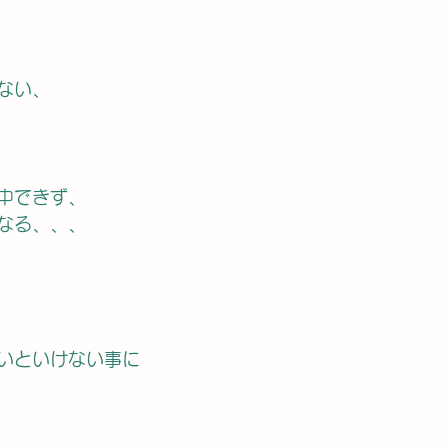
ない、
中できず、
なる、、、
いといけない事に