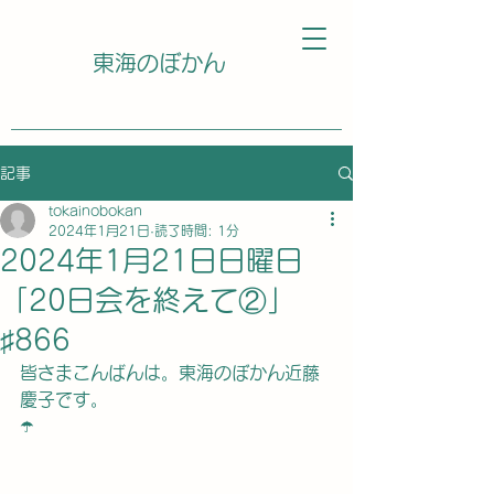
東海のぼかん
記事
tokainobokan
2024年1月21日
読了時間: 1分
2024年1月21日日曜日
「20日会を終えて②」
♯866
皆さまこんばんは。東海のぼかん近藤
慶子です。
☂️