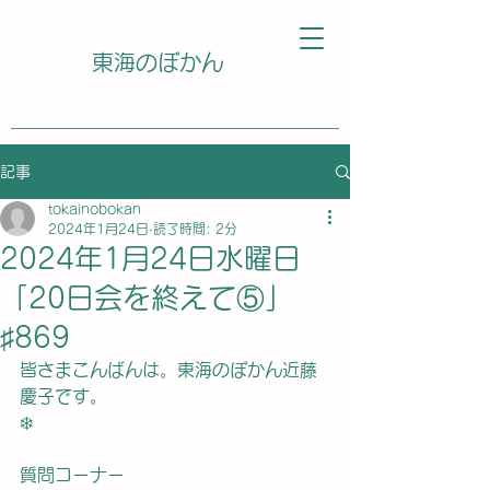
東海のぼかん
記事
tokainobokan
2024年1月24日
読了時間: 2分
2024年1月24日水曜日
「20日会を終えて⑤」
♯869
皆さまこんばんは。東海のぼかん近藤
慶子です。
❄️
質問コーナー