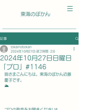
東海のぼかん
記事
tokainobokan
2024年10月27日
読了時間: 2分
2024年10月27日日曜日
「プロ」#1146
皆さまこんにちは。東海のぼかん近藤
慶子です。
🌥️
プロの歌声をお聞きください‼️