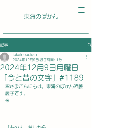
東海のぼかん
記事
tokainobokan
2024年12月9日
読了時間: 1分
2024年12月9日月曜日
「今と昔の文字」#1189
皆さまこんにちは。東海のぼかん近藤
慶子です。
☀️
「あの人、昔しから