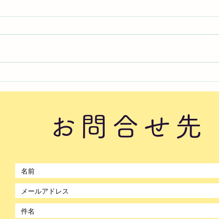
2026年8月5日水曜日「のぼ
20
かんDAYセミナー⑥」
かん
#1759
#17
お問合せ先
©2021 by のぼかん。Wix.com で作成されました。