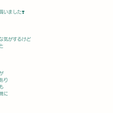
買いました❣️
な気がするけど
と
が
あり
も
覚に