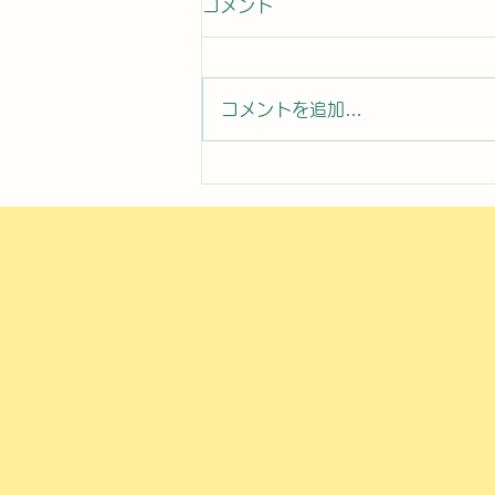
コメント
コメントを追加…
2026年8月6日曜日「のぼか
んDAYセミナー⑦」#1760