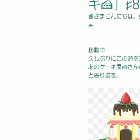
キ🍰」♯8
皆さまこんにちは。
☀️
移動中
久しぶりにこの道を
あのケーキ屋🍰さん
と寄り道を。