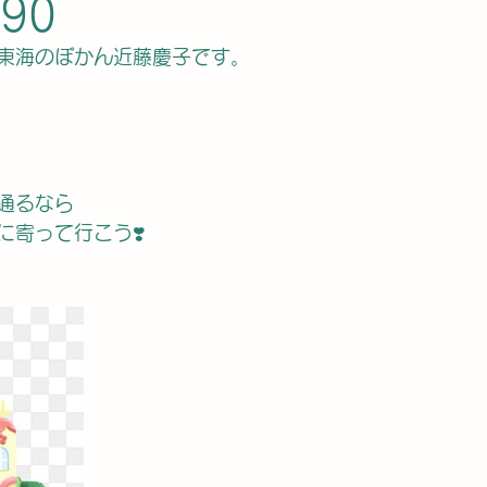
90
東海のぼかん近藤慶子です。
通るなら
に寄って行こう❣️