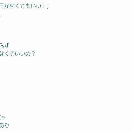
行かなくてもいい！」
、
らず
かなくていいの？
に✨
あり