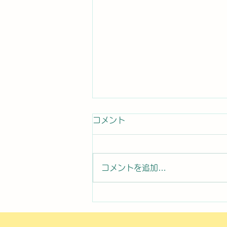
コメント
コメントを追加…
2026年8月7日曜日「のぼか
んDAYセミナー⑧」#1761