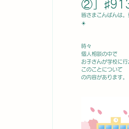
②」♯91
皆さまこんばんは。
☀️
時々
個人相談の中で
お子さんが学校に行
このことについて
の内容があります。