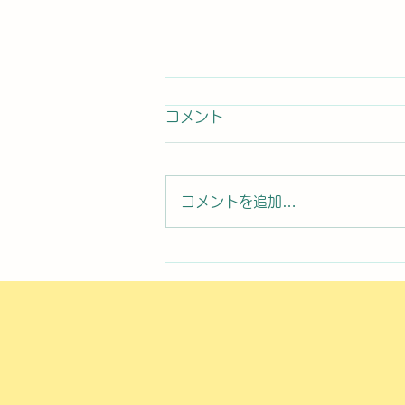
コメント
コメントを追加…
2026年8月7日曜日「のぼか
んDAYセミナー⑧」#1761