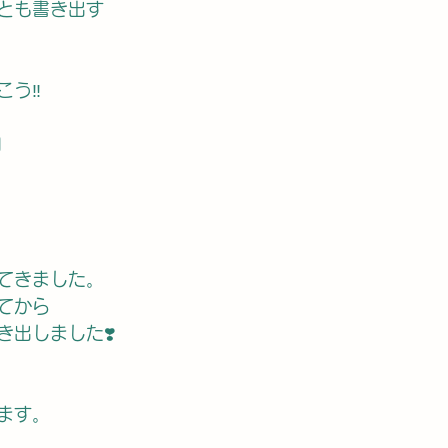
とも書き出す
う‼️
月
てきました。
てから
出しました❣️
ます。