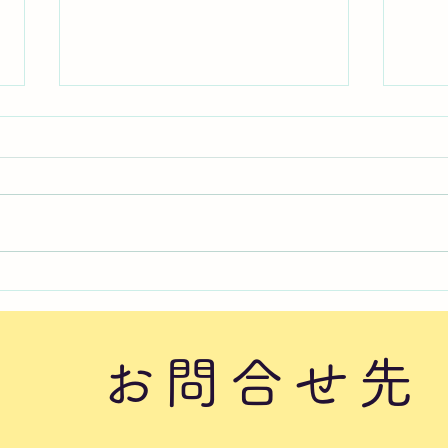
2026年8月6日曜日「のぼか
20
んDAYセミナー⑦」#1760
かん
#17
お問合せ先