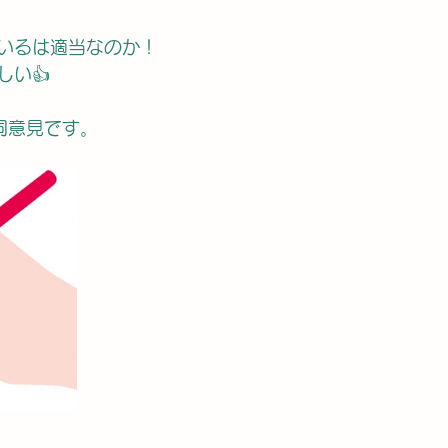
いるは適当なのか！
しい👍
同意見です。