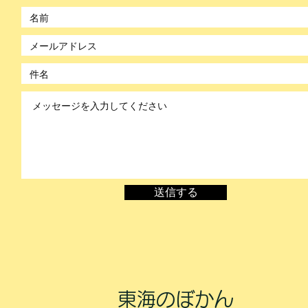
©2021 by のぼかん。Wix.com で作成されました。
送信する
東海のぼかん