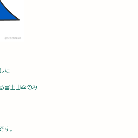
した
る富士山🗻のみ
️です。