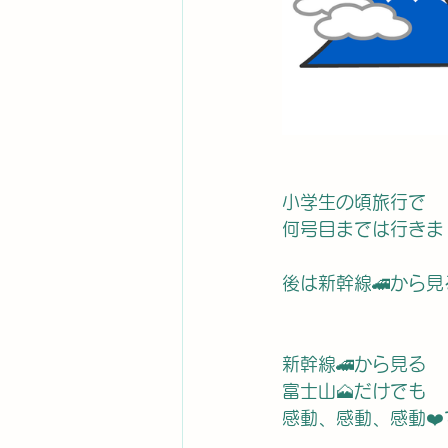
小学生の頃旅行で
何号目までは行きま
後は新幹線🚄から見
新幹線🚄から見る
富士山🗻だけでも
感動、感動、感動❤