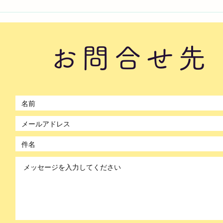
2026年8月7日曜日「のぼか
20
んDAYセミナー⑧」#1761
んD
お問合せ先
©2021 by のぼかん。Wix.com で作成されました。