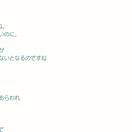
ね。　
いのに。
が
ないとなるのですね
あらわれ
て