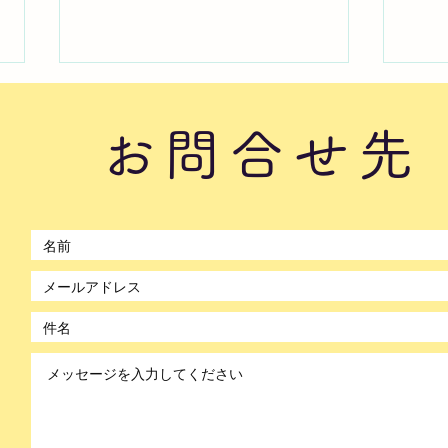
お問合せ先
2026年8月5日水曜日「のぼ
20
©2021 by のぼかん。Wix.com で作成されました。
かんDAYセミナー⑥」
かん
#1759
#17