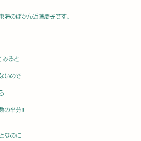
東海のぼかん近藤慶子です。
てみると
ないので
ら
の半分‼️
となのに