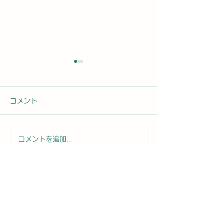
コメント
コメントを追加…
2026年8月9日曜日「の
2026年8月8
ぼかんDAYセミナー案内
ぼかんDAYセ
⑩」#1763
⑨」#1762
お問合せ先