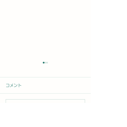
コメント
コメントを追加…
2026年8月6日曜日「の
2026年8月5
ぼかんDAYセミナー⑦」
「のぼかんDA