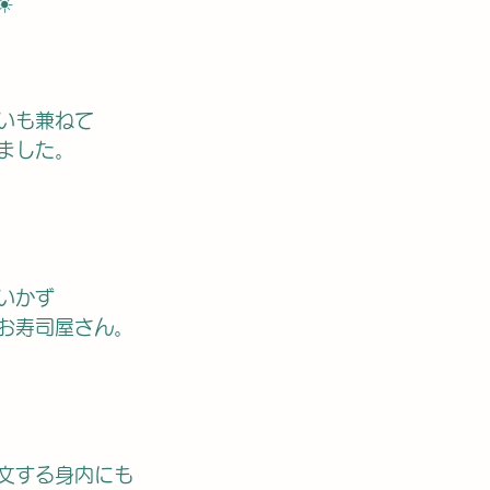
️
いも兼ねて
ました。
いかず
お寿司屋さん。
文する身内にも