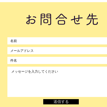
んDAYセミナー⑦」#1760
かん
#17
お問合せ先
©2021 by のぼかん。Wix.com で作成されました。
送信する