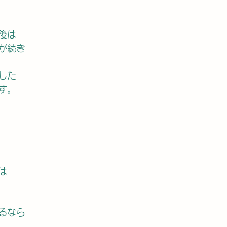
後は
が続き
した
す。
は
るなら