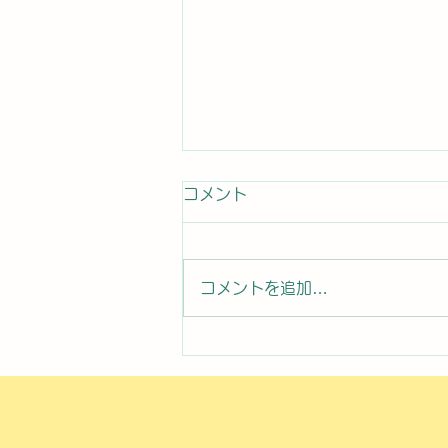
コメント
コメントを追加…
2026年8月7日曜日「のぼか
んDAYセミナー⑧」#1761