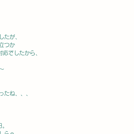
したが、
立つか
m対応でしたから、
〜
ったね、、、
日。
しら🙏