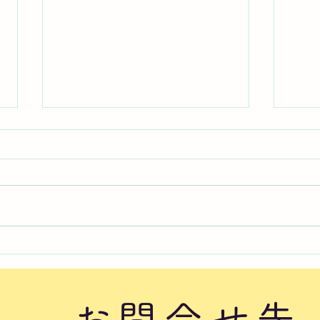
2026年8月6日曜日「のぼか
20
んDAYセミナー⑦」#1760
かん
#17
お問合せ先