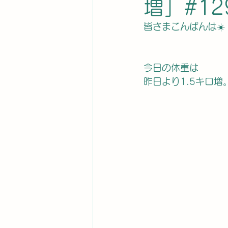
増」#12
皆さまこんばんは☀️
今日の体重は
昨日より1.5キロ増