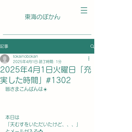
東海のぼかん
記事
tokainobokan
2025年4月1日
読了時間: 1分
2025年4月1日火曜日「充
実した時間」#1302
皆さまこんばんは☀️
本日は
「天むすをいただいたけど、、、」
とメールが入る📩