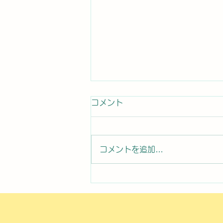
コメント
コメントを追加…
2026年8月7日曜日「のぼか
んDAYセミナー⑧」#1761