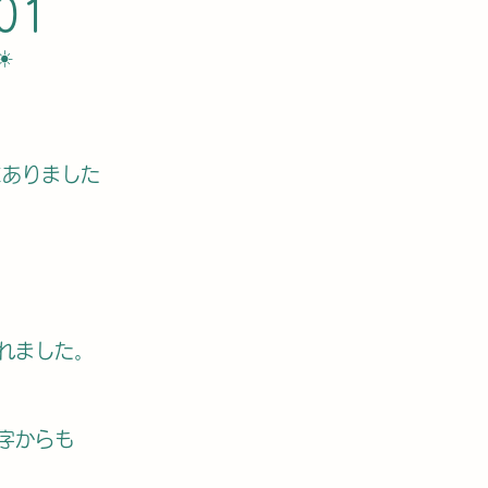
01
️
にありました
れました。
字からも