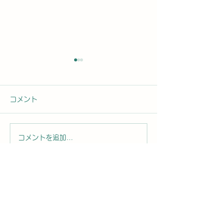
コメント
コメントを追加…
2026年8月8日曜日「の
2026年8月7
ぼかんDAYセミナー案内
ぼかんDAYセ
⑨」#1762
#1761
お問合せ先