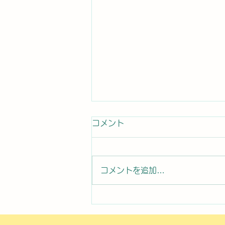
コメント
コメントを追加…
2026年8月7日曜日「のぼか
んDAYセミナー⑧」#1761