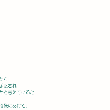
から」
手渡され
かと考えていると
母様にあげて」