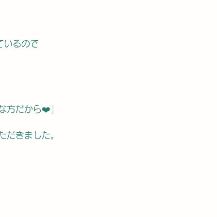
ているので
な方だから❤️」
ただきました。