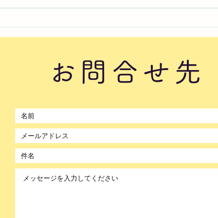
2026年8月7日曜日「のぼか
20
んDAYセミナー⑧」#1761
んD
お問合せ先
©2021 by のぼかん。Wix.com で作成されました。