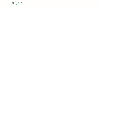
コメント
コメントを追加…
2026年8月8日曜日「の
2026年8月7
ぼかんDAYセミナー案内
ぼかんDAYセ
⑨」#1762
#1761
お問合せ先